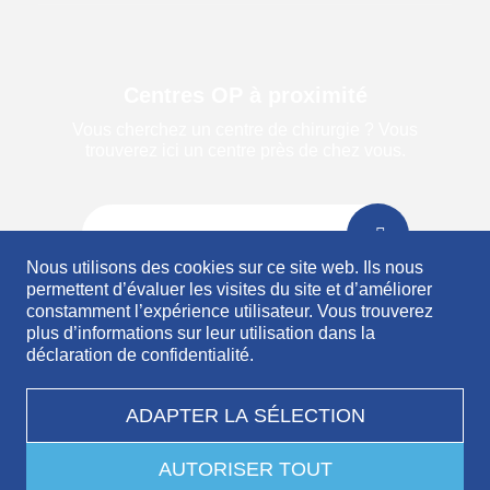
Centres OP à proximité
Vous cherchez un centre de chirurgie ? Vous
trouverez ici un centre près de chez vous.
RECHERCHE CENTRE
Nous utilisons des cookies sur ce site web. Ils nous
permettent d’évaluer les visites du site et d’améliorer
constamment l’expérience utilisateur. Vous trouverez
plus d’informations sur leur utilisation dans la
déclaration de confidentialité.
© 2026 Mathys AG Bettlach
Conditions d'utilisation
ADAPTER LA SÉLECTION
Déclaration de protection des données
AUTORISER TOUT
Mentions légales