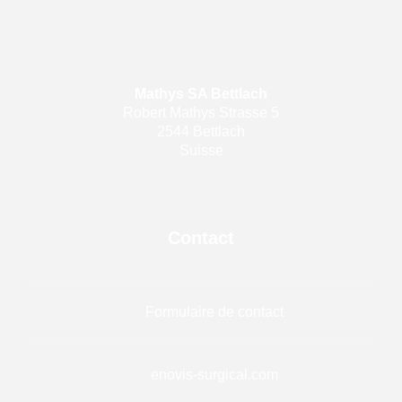
Behandlung
Zentren
Mathys SA Bettlach
Robert Mathys Strasse 5
2544 Bettlach
Suisse
Contact
Formulaire de contact
© 2019 Mathys AG Bettlach
enovis-surgical.com